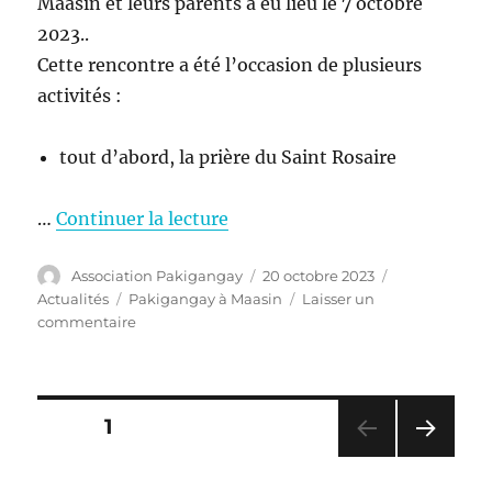
Maasin et leurs parents a eu lieu le 7 octobre
2023..
Cette rencontre a été l’occasion de plusieurs
activités :
tout d’abord, la prière du Saint Rosaire
…
Continuer la lecture
Auteur
Publié
Catégories
Association Pakigangay
20 octobre 2023
le
Étiquettes
Actualités
Pakigangay à Maasin
Laisser un
sur
commentaire
Pakigangay
à
Maasin
:
Pagination
PAGE
1
Réunion
mensuelle
PAG
des
d’octobre
E