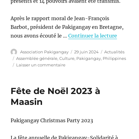
présents et 14 pouvoirs avaient été transmis.
Après le rapport moral de Jean-François
Barbot, président de Pakigangay en Bretagne,
nous avons écouté le …
Continuer la lecture
Auteur
Publié
Catégories
Association Pakigangay
29 juin 2024
Actualités
le
Étiquettes
Assemblée générale
,
Culture
,
Pakigangay
,
Philippines
sur
Laisser un commentaire
Assemblée
générale
dynamique
Fête de Noël 2023 à
et
soirée
Maasin
« Philippines »
conviviale
Pakigangay Christmas Party 2023
La fête annuelle de Pakigangay-Solidarité à