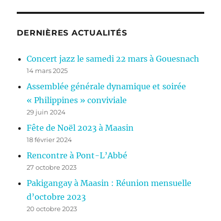
2023
SUIV
publications
ANT
E
DERNIÈRES ACTUALITÉS
Concert jazz le samedi 22 mars à Gouesnach
14 mars 2025
Assemblée générale dynamique et soirée
« Philippines » conviviale
29 juin 2024
Fête de Noël 2023 à Maasin
18 février 2024
Rencontre à Pont-L’Abbé
27 octobre 2023
Pakigangay à Maasin : Réunion mensuelle
d’octobre 2023
20 octobre 2023