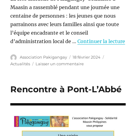
Maasin a rassemblé pendant une journée une
centaine de personnes : les jeunes que nous
parrainons avec leurs familles ainsi que toute
l’équipe encadrante et le conseil
d’administration local de …
Continuer la lecture
Auteur
Publié
Catégories
Association Pakigangay
18 février 2024
le
sur
Actualités
Laisser un commentaire
Fête
de
Noël
Rencontre à Pont-L’Abbé
2023
à
Maasin