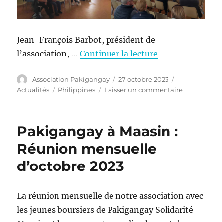
Jean-François Barbot, président de
l’association, …
Continuer la lecture
Auteur
Publié
Catégories
Association Pakigangay
27 octobre 2023
le
Étiquettes
sur
Actualités
Philippines
Laisser un commentaire
Rencontre
à
Pont-
Pakigangay à Maasin :
L’Abbé
Réunion mensuelle
d’octobre 2023
La réunion mensuelle de notre association avec
les jeunes boursiers de Pakigangay Solidarité