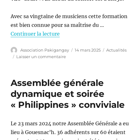
Avec sa vingtaine de musiciens cette formation
est bien connue pour sa maîtrise du …
Continuer la lecture
Auteur
Publié
Catégories
Association Pakigangay
14 mars 2025
Actualités
le
sur
Laisser un commentaire
Concert
jazz
le
Assemblée générale
samedi
22
dynamique et soirée
mars
« Philippines » conviviale
à
Gouesnach
Le 23 mars 2024 notre Assemblée Générale a eu
lieu à Gouesnac’h. 36 adhérents sur 60 étaient