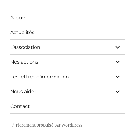
Accueil
Actualités
ouvrir
L’association
le
sous-
menu
ouvrir
Nos actions
le
sous-
menu
ouvrir
Les lettres d’information
le
sous-
menu
ouvrir
Nous aider
le
sous-
menu
Contact
Fièrement propulsé par WordPress