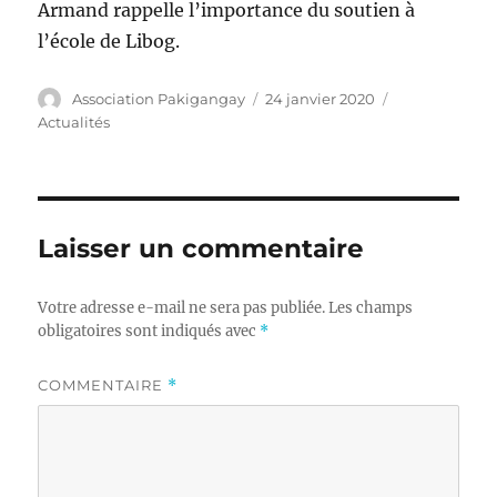
Armand rappelle l’importance du soutien à
l’école de Libog.
Auteur
Publié
Catégories
Association Pakigangay
24 janvier 2020
le
Actualités
Laisser un commentaire
Votre adresse e-mail ne sera pas publiée.
Les champs
obligatoires sont indiqués avec
*
COMMENTAIRE
*