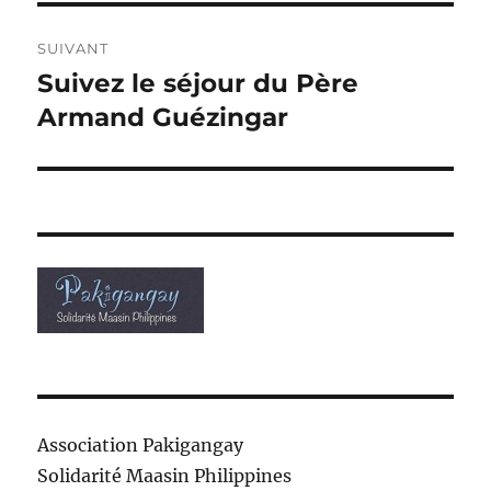
SUIVANT
Suivez le séjour du Père
Publication
suivante :
Armand Guézingar
Association Pakigangay
Solidarité Maasin Philippines