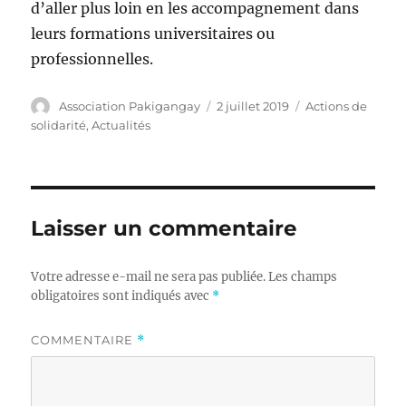
d’aller plus loin en les accompagnement dans
leurs formations universitaires ou
professionnelles.
Auteur
Publié
Catégories
Association Pakigangay
2 juillet 2019
Actions de
le
solidarité
,
Actualités
Laisser un commentaire
Votre adresse e-mail ne sera pas publiée.
Les champs
obligatoires sont indiqués avec
*
COMMENTAIRE
*