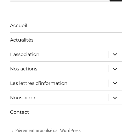
pour :
Accueil
Actualités
ouvrir
L’association
le
sous-
menu
ouvrir
Nos actions
le
sous-
menu
ouvrir
Les lettres d’information
le
sous-
menu
ouvrir
Nous aider
le
sous-
menu
Contact
Fièrement propulsé par WordPress