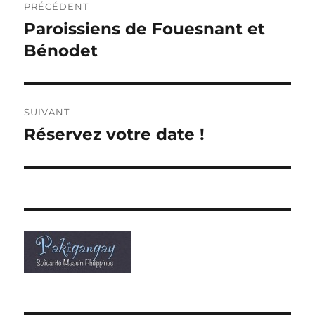
PRÉCÉDENT
de
Paroissiens de Fouesnant et
Publication
précédente :
Bénodet
l’article
SUIVANT
Réservez votre date !
Publication
suivante :