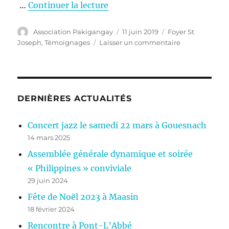
…
Continuer la lecture
Auteur
Publié
Catégories
Association Pakigangay
11 juin 2019
Foyer St
le
sur
Joseph
,
Témoignages
Laisser un commentaire
Témoignage
en
vidéo
DERNIÈRES ACTUALITÉS
Concert jazz le samedi 22 mars à Gouesnach
14 mars 2025
Assemblée générale dynamique et soirée
« Philippines » conviviale
29 juin 2024
Fête de Noël 2023 à Maasin
18 février 2024
Rencontre à Pont-L’Abbé