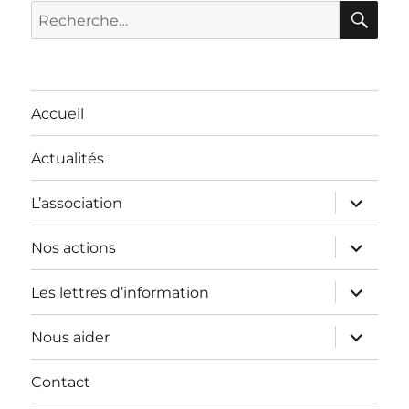
RE
Recherche
pour :
Accueil
Actualités
ouvrir
L’association
le
sous-
menu
ouvrir
Nos actions
le
sous-
menu
ouvrir
Les lettres d’information
le
sous-
menu
ouvrir
Nous aider
le
sous-
menu
Contact