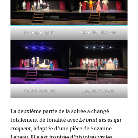
Le
euple a faim
Roue de la Fortune
p
Fuite à Varennes
Jugement du Roi
La deuxième partie de la soirée a changé
totalement de tonalité avec
Le bruit des os qui
craquent
, adaptée d’une pièce de Suzanne
Lebeau. Elle est inspirée d’histoires vraies