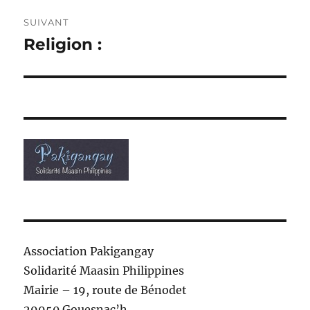
SUIVANT
Religion :
Publication
suivante :
Association Pakigangay
Solidarité Maasin Philippines
Mairie – 19, route de Bénodet
29950 Gouesnac’h