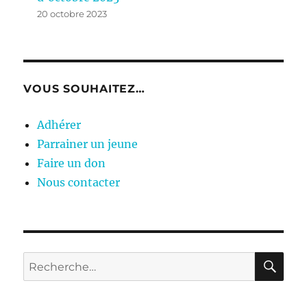
20 octobre 2023
VOUS SOUHAITEZ…
Adhérer
Parrainer un jeune
Faire un don
Nous contacter
RE
Recherche
pour :