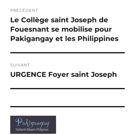
Navigation
PRÉCÉDENT
de
Le Collège saint Joseph de
Publication
précédente :
Fouesnant se mobilise pour
l’article
Pakigangay et les Philippines
SUIVANT
URGENCE Foyer saint Joseph
Publication
suivante :