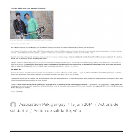
Auteur
Publié
Catégories
Association Pakigangay
15 juin 2014
Actions de
le
Étiquettes
solidarité
Action de solidarité
,
Vélo