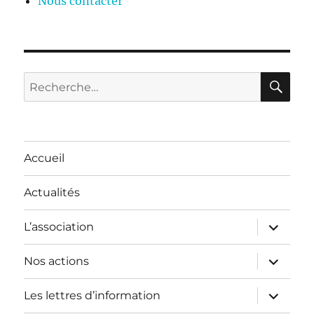
Nous contacter
RE
Recherche
pour :
Accueil
Actualités
ouvrir
L’association
le
sous-
menu
ouvrir
Nos actions
le
sous-
menu
ouvrir
Les lettres d’information
le