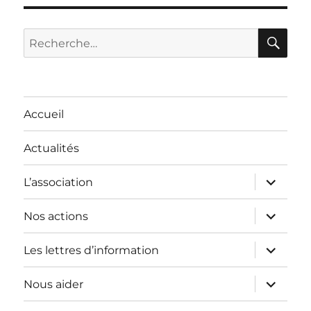
RE
Recherche
pour :
Accueil
Actualités
ouvrir
L’association
le
sous-
menu
ouvrir
Nos actions
le
sous-
menu
ouvrir
Les lettres d’information
le
sous-
menu
ouvrir
Nous aider
le
sous-