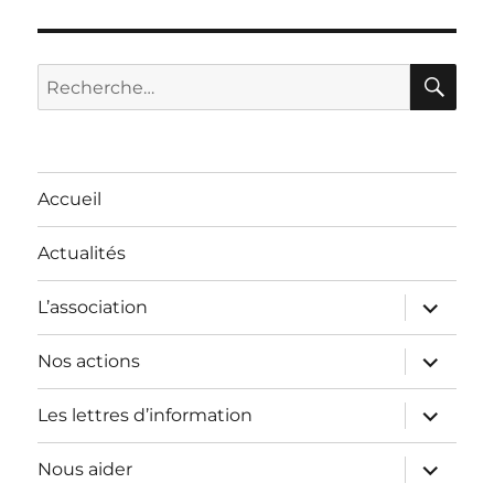
RE
Recherche
pour :
Accueil
Actualités
ouvrir
L’association
le
sous-
menu
ouvrir
Nos actions
le
sous-
menu
ouvrir
Les lettres d’information
le
sous-
menu
ouvrir
Nous aider
le